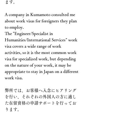
ます。
A company in Kumamoto consulted me 
about work visas for foreigners they plan 
to employ.
The "Engineer/Specialist in 
Humanities/International Services" work 
visa covers a wide range of work 
activities, so it is the most common work 
visa for specialized work, but depending 
on the nature of your work, it may be 
appropriate to stay in Japan on a different 
work visa. 
弊所では、お客様へ入念にヒアリング
を行い、それぞれの外国人の方に適し
た在留資格の申請サポートを行ってお
ります。