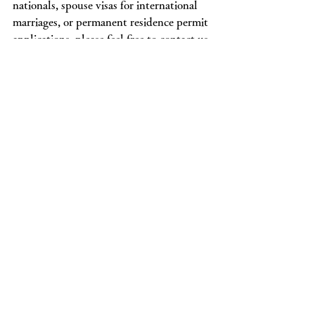
nationals, spouse visas for international 
marriages, or permanent residence permit 
applications, please feel free to contact us 
as the initial consultation is free of charge.
Visa Support Office Kumamoto
外国人ビザ・在留資格関係申請手続き
サポート
熊本県行政書士会会員
行政書士　井上慎一郎事務所
〒862-0959
熊本県熊本市中央区白山2丁目9-4
お問い合わせフォーム
ビザ・在留資格ご相談等