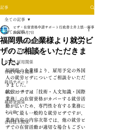
記事
全ての記事
ビザ・在留資格申請サポート行政書士井上慎一郎事務所
全ての記事
2024年6月7日
福岡県の企業様より就労ビ
ビザ・在留資格ご相談等
ザのご相談をいただきま
ビザ・在留資格関係
した。
外国人雇用関係
福岡県の企業様より、雇用予定の外国
行政手続き関係
人の就労ビザについてご相談をいただ
終活サポート
きました。
就労ビザでは「技術・人文知識・国際
身近なトラブル
業務」の在留資格がカバーする就労活
補助金関係
動が広いため、専門性を有する業務に
その他
ついて最も一般的な就労ビザですが、
業務内容の内容次第では、他の就労ビ
会社設立関係
ザでの在留活動が適切な場合もござい