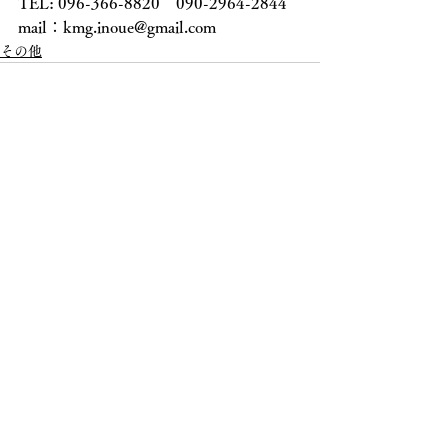
TEL: 096-366-8820　090-2964-2844
mail：kmg.inoue@gmail.com
その他
すべて表示
最新記事