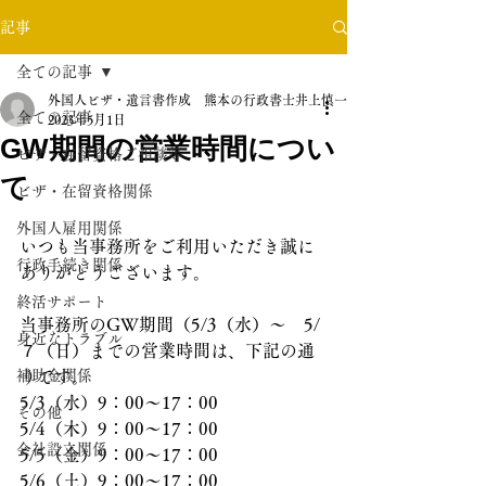
記事
全ての記事
外国人ビザ・遺言書作成 熊本の行政書士井上慎一郎
全ての記事
2023年5月1日
GW期間の営業時間につい
ビザ・在留資格ご相談等
て
ビザ・在留資格関係
外国人雇用関係
いつも当事務所をご利用いただき誠に
行政手続き関係
ありがとうございます。
終活サポート
当事務所のGW期間（5/3（水）～　5/
身近なトラブル
７（日）までの営業時間は、下記の通
補助金関係
りです。
5/3（水）9：00～17：00
その他
5/4（木）9：00～17：00
会社設立関係
5/5（金）9：00～17：00
5/6（土）9：00～17：00