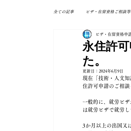
全ての記事
ビザ・在留資格ご相談等
ビザ・在留資格申
身近なトラブル
補助金関係
永住許可
た。
更新日：
2024年6月9日
現在「技術・人文知
住許可申請のご相談
一般的に、就労ビザ
は就労ビザで就労し
3か月以上の出国又