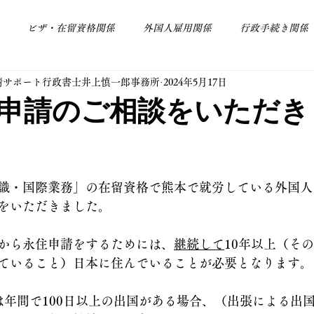
ビザ・在留資格関係
外国人雇用関係
行政手続き関係
請サポート行政書士井上慎一郎事務所
2024年5月17日
その他
会社設立関係
申請のご相談をいただき
識・国際業務」の在留資格で熊本で就労している外国人
をいただきました。
から永住申請をするためには、
継続して
10年以上（そ
ていること）日本に住んでいることが必要となります。
は年間で100日以上の出国がある場合、（出張による出