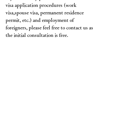
visa application procedures (work 
visa,spouse visa, permanent residence 
permit, etc.) and employment of 
foreigners, please feel free to contact us as 
the initial consultation is free.
熊本県行政書士会会員
外国人ビザ・在留資格関係申請手続き
サポート
遺言書作成・相続手続きサポート
会社設立・定款作成サポート
行政書士　井上慎一郎事務所
〒862-0959
熊本県熊本市中央区白山2丁目9-4
TEL: 096-366-8820　090-2964-2844
mail：kmg.inoue@gmail.com