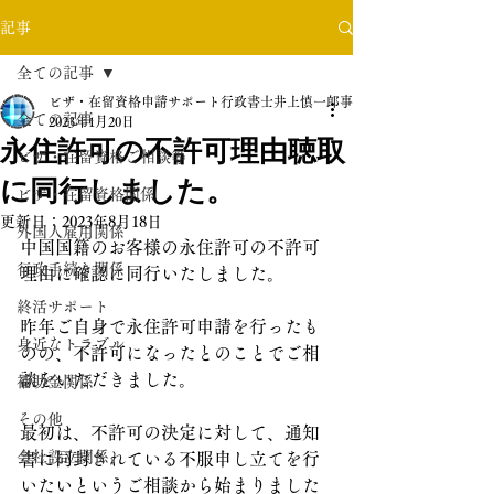
記事
全ての記事
ビザ・在留資格申請サポート行政書士井上慎一郎事務所
全ての記事
2023年1月20日
永住許可の不許可理由聴取
ビザ・在留資格ご相談等
に同行しました。
ビザ・在留資格関係
更新日：
2023年8月18日
外国人雇用関係
中国国籍のお客様の永住許可の不許可
行政手続き関係
理由に確認に同行いたしました。
終活サポート
昨年ご自身で永住許可申請を行ったも
身近なトラブル
のの、不許可になったとのことでご相
談をいただきました。
補助金関係
その他
最初は、不許可の決定に対して、通知
会社設立関係
書に同封されている不服申し立てを行
いたいというご相談から始まりました