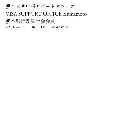
熊本ビザ申請サポートオフィス
VISA SUPPORT OFFICE Kumamoto
熊本県行政書士会会員
行政書士　井上慎一郎事務所
お問い合わせはこちらから(Contact 
form）
ビザ・在留資格ご相談等
すべて表示
最新記事