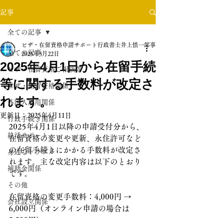
記事
全ての記事
ビザ・在留資格申請サポート行政書士井上慎一郎事務所
全ての記事
2025年3月22日
2025年4月1日から在留手続
ビザ・在留資格ご相談等
等に関する手数料が改定さ
ビザ・在留資格関係
れます。
外国人雇用関係
更新日：
2025年4月11日
行政手続き関係
2025年4月1日以降の申請受付分から、
終活サポート
在留資格の変更や更新、永住許可など
の在留手続きにかかる手数料が改定さ
身近なトラブル
れます。主な改定内容は以下のとおり
補助金関係
です。
その他
在留資格の変更手数料：4,000円 → 
会社設立関係
6,000円（オンライン申請の場合は