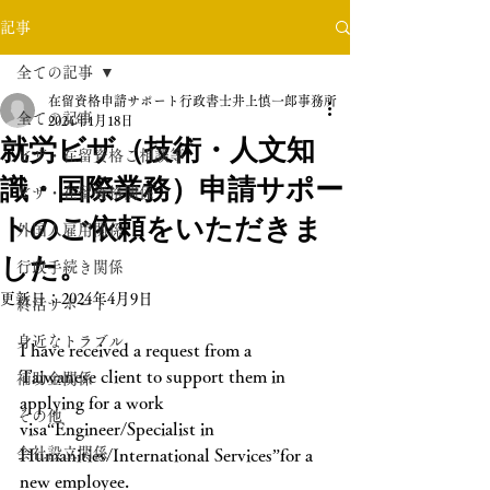
記事
全ての記事
在留資格申請サポート行政書士井上慎一郎事務所
全ての記事
2024年1月18日
就労ビザ（技術・人文知
ビザ・在留資格ご相談等
識・国際業務）申請サポー
ビザ・在留資格関係
トのご依頼をいただきま
外国人雇用関係
した。
行政手続き関係
更新日：
2024年4月9日
終活サポート
身近なトラブル
I have received a request from a 
Taiwanese client to support them in 
補助金関係
applying for a work 
その他
visa“Engineer/Specialist in 
会社設立関係
Humanities/International Services”for a 
new employee.