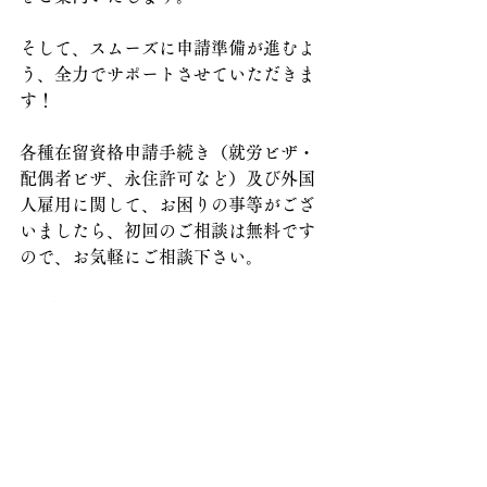
そして、スムーズに申請準備が進むよ
う、全力でサポートさせていただきま
す！
各種在留資格申請手続き（就労ビザ・
配偶者ビザ、永住許可など）及び外国
人雇用に関して、お困りの事等がござ
いましたら、初回のご相談は無料です
ので、お気軽にご相談下さい。
VISA SUPPORT OFFICE Kumamoto
外国人ビザ・在留資格関係申請手続き
サポート
熊本県行政書士会会員
行政書士　井上慎一郎事務所
お問い合わせはこちらから(Contact 
form）