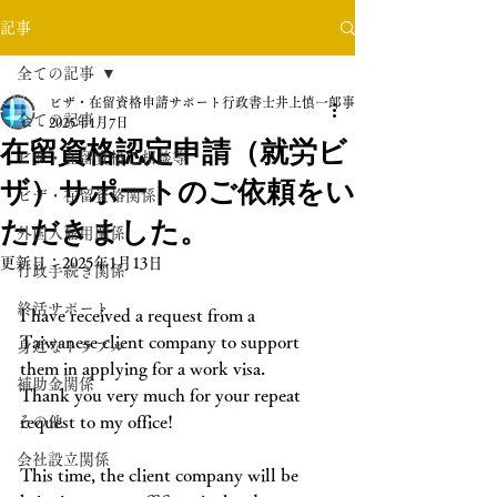
記事
全ての記事
ビザ・在留資格申請サポート行政書士井上慎一郎事務所
全ての記事
2025年1月7日
在留資格認定申請（就労ビ
ビザ・在留資格ご相談等
ザ）サポートのご依頼をい
ビザ・在留資格関係
ただきました。
外国人雇用関係
更新日：
2025年1月13日
行政手続き関係
終活サポート
I have received a request from a 
Taiwanese client company to support 
身近なトラブル
them in applying for a work visa.
補助金関係
Thank you very much for your repeat 
request to my office!
その他
会社設立関係
This time, the client company will be 