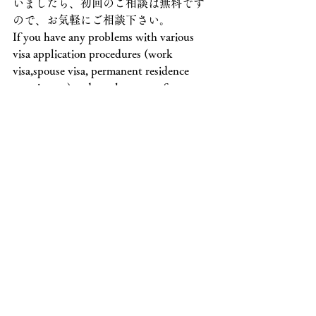
いましたら、初回のご相談は無料です
ので、お気軽にご相談下さい。
If you have any problems with various 
visa application procedures (work 
visa,spouse visa, permanent residence 
permit, etc.) and employment of 
foreigners, please feel free to contact us as 
the initial consultation is free.
熊本県行政書士会会員
外国人ビザ・在留資格関係申請手続き
サポート
遺言書作成・相続手続きサポート
会社設立・定款作成サポート
行政書士　井上慎一郎事務所
〒862-0959
熊本県熊本市中央区白山2丁目9-4
TEL: 096-366-8820　090-2964-2844
mail：kmg.inoue@gmail.com