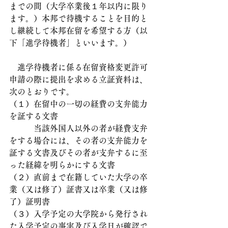
までの間（大学卒業後１年以内に限り
ます。）本邦で待機することを目的と
し継続して本邦在留を希望する方（以
下「進学待機者」といいます。）
　進学待機者に係る在留資格変更許可
申請の際に提出を求める立証資料は、
次のとおりです。
（１）在留中の一切の経費の支弁能力
を証する文書
　　　当該外国人以外の者が経費支弁
をする場合には、その者の支弁能力を
証する文書及びその者が支弁するに至
った経緯を明らかにする文書
（２）直前まで在籍していた大学の卒
業（又は修了）証書又は卒業（又は修
了）証明書
（３）入学予定の大学院から発行され
た入学予定の事実及び入学日が確認で