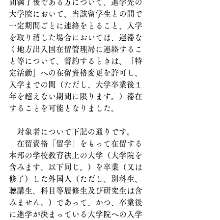
間満了後である方について、進学先の
大学院において、当該留学生との間で
一定期間ごとに連絡をとること、入学
を取り消した場合においては、遅滞な
く地方出入国在留管理局に連絡するこ
と等について、誓約するときは、「特
定活動」への在留資格変更を許可し、
入学までの間（ただし、大学卒業後１
年を超えない期間に限ります。）滞在
することを可能となりました。
　対象者について下記の通りです。
　在留資格「留学」をもって在留する
本邦の学校教育法上の大学（大学院を
含みます。以下同じ。）を卒業（又は
修了）した外国人（ただし、別科生、
聴講生、科目等履修生及び研究生は含
みません。）であって、かつ、卒業後
に進学が決まっている大学院への入学