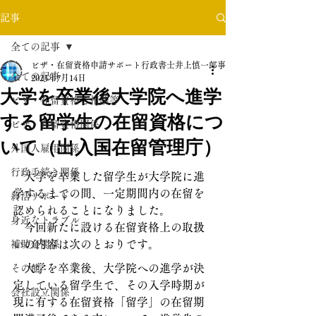
記事
全ての記事
ビザ・在留資格申請サポート行政書士井上慎一郎事務所
全ての記事
2023年7月14日
大学を卒業後大学院へ進学
ビザ・在留資格ご相談等
する留学生の在留資格につ
ビザ・在留資格関係
いて（出入国在留管理庁）
外国人雇用関係
行政手続き関係
　大学を卒業した留学生が大学院に進
学するまでの間、一定期間内の在留を
終活サポート
認められることになりました。
身近なトラブル
　今回新たに設ける在留資格上の取扱
いの内容は次のとおりです。
補助金関係
　大学を卒業後、大学院への進学が決
その他
定している留学生で、その入学時期が
会社設立関係
現に有する在留資格「留学」の在留期