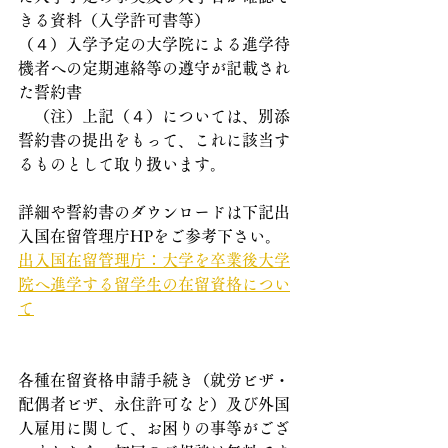
きる資料（入学許可書等）
（４）入学予定の大学院による進学待
機者への定期連絡等の遵守が記載され
た誓約書
    （注）上記（４）については、別添
誓約書の提出をもって、これに該当す
るものとして取り扱います。
詳細や誓約書のダウンロードは下記出
入国在留管理庁HPをご参考下さい。
出入国在留管理庁：大学を卒業後大学
院へ進学する留学生の在留資格につい
て
各種在留資格申請手続き（就労ビザ・
配偶者ビザ、永住許可など）及び外国
人雇用に関して、お困りの事等がござ