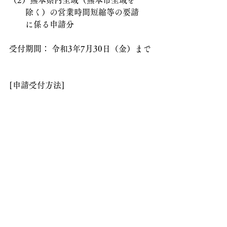
（2）熊本県内全域（熊本市全域を
　　除く）の営業時間短縮等の要請
　　に係る申請分
受付期間： 令和3年7月30日（金）まで
[申請受付方法]
電子申請または郵送での申請となって
おります。
詳細につきましては、下記熊本県庁の
ホームページをご確認下さいませ。
6月14日から6月27日までの営業時間短
縮要請（熊本市全域）に係る協力金の
申請受付を開始します（熊本県）