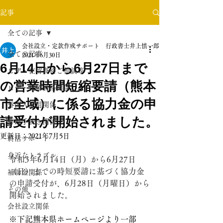
記事
全ての記事
会社設立・定款作成サポート 行政書士井上慎一郎事務所
全ての記事
2021年6月30日
6月14日から6月27日まで
ビザ・在留資格ご相談等
の営業時間短縮要請（熊本
ビザ・在留資格関係
市全域）に係る協力金の申
外国人雇用関係
請受付が開始されました。
行政手続き関係
更新日：
2021年7月5日
終活サポート
身近なトラブル
令和3年6月14日（月）から6月27日
（日）までの時短要請に基づく協力金
補助金関係
の申請受付が、6月28日（月曜日）から
その他
開始されました。
会社設立関係
※下記熊本県ホームページより一部