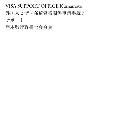
VISA SUPPORT OFFICE Kumamoto
外国人ビザ・在留資格関係申請手続き
サポート
熊本県行政書士会会員
行政書士　井上慎一郎事務所
お問い合わせはこちらから(Contact 
form）
経営管理
Business Manager
ビザ・在留資格ご相談等
すべて表示
最新記事