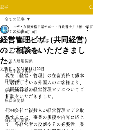
記事
全ての記事
ビザ・在留資格申請サポート行政書士井上慎一郎事務所
全ての記事
2024年10月10日
経営管理ビザ（共同経営）
ビザ・在留資格ご相談等
のご相談をいただきまし
ビザ・在留資格関係
た。
外国人雇用関係
更新日：
2024年11月22日
行政手続き関係
現在「経営・管理」の在留資格で熊本
終活サポート
で居住している外国人のお客様より、
共同経営者の経営管理ビザについてご
身近なトラブル
相談をいただきました。
補助金関係
同一会社で複数人が経営管理ビザを取
その他
得するには、事業の規模や内容に応じ
会社設立関係
て、各経営者の役割やその必要性、業