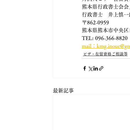
熊本県行政書士会会
行政書士　井上慎一
〒862-0959
熊本県熊本市中央区白
TEL: 096-366-8820
mail：kmg.inoue@gm
ビザ・在留資格ご相談等
最新記事