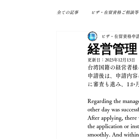
全ての記事
ビザ・在留資格ご相談等
ビザ・在留資格申
身近なトラブル
補助金関係
経営管理
更新日：
2023年12月13日
台湾国籍の経営者様
申請後は、申請内容
に審査も進み、1か
Regarding the manager
other day was success
After applying, there
the application or in
smoothly. And within 