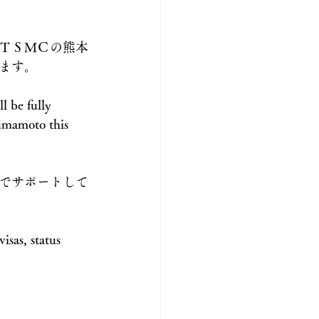
ＴＳＭＣの熊本
ます。
 be fully 
umamoto this 
でサポートして
isas, status 