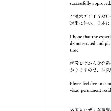
successfully approved
台湾本国でＴＳＭＣ
進出に伴い、日本に
I hope that the expe
demonstrated and pla
time.
就労ビザから身分系
おりますので、お気
Please feel free to con
visas, permanent resid
外国人ビザ・在留資