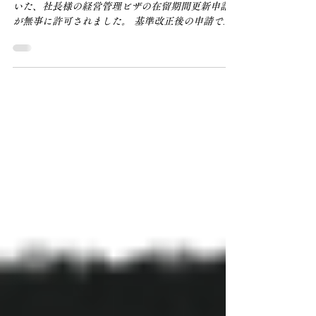
可されました│新基準での更新
対応│熊本市
先日、弊所クライアント企業様よりご依頼いただ
いた、社長様の経営管理ビザの在留期間更新申請
が無事に許可されました。 基準改正後の申請であ
ったこともあり、更新が無事に許可され、弊所と
しましても安堵いたしました。 1.最近の審査厳格
化と追加提出書類 最近では、在留資格「経営・管
理」に関する審査は特にに厳格化しており、経営
者が適正に経営・管理業務を行っていることや、
会社の事業内容・財務状況・各種法令遵守状況に
ついて、客観的資料に基づき具体的に説明するこ
とが強く求められています。 2025年7月17日以降の
更新申請においては、「直近の在留期間における
事業の経営又は管理に関する活動内容を具体的に
説明する文書（任意様式）」が新たに提出書類と
して追加されています。 そして、令和7年10月16日
には、在留資格「経営・管理」に係る上陸基準省
令等の改正が施行されており、今回は改正後の新
基準に基づく在留期間更新申請となりました。 な
お、既に在留資格「経営・管理」で在留中の方