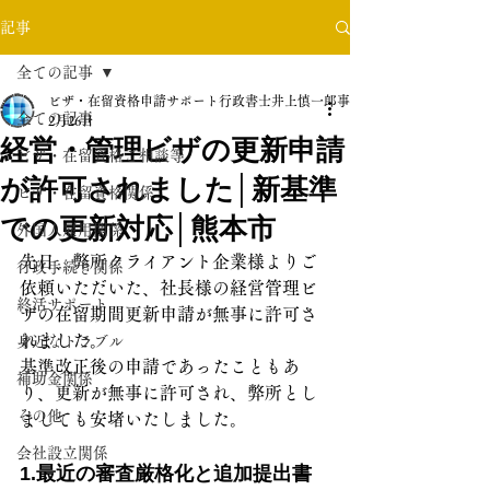
記事
全ての記事
ビザ・在留資格申請サポート行政書士井上慎一郎事務所
全ての記事
2月26日
経営・管理ビザの更新申請
ビザ・在留資格ご相談等
が許可されました│新基準
ビザ・在留資格関係
での更新対応│熊本市
外国人雇用関係
先日、弊所クライアント企業様よりご
行政手続き関係
依頼いただいた、社長様の経営管理ビ
終活サポート
ザの在留期間更新申請が無事に許可さ
れました。
身近なトラブル
基準改正後の申請であったこともあ
補助金関係
り、更新が無事に許可され、弊所とし
その他
ましても安堵いたしました。
会社設立関係
1.最近の審査厳格化と追加提出書