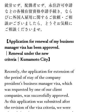
就労ビザ、配偶者ビザ、永住許可申請
などの各種在留資格申請手続き、なら
びに外国人雇用に関するご依頼・ご相
談がございましたら、どうぞお気軽に
ご相談くださいませ。
【Application for renewal of my business 
manager visa has been approved. 
│Renewal under the new 
criteria│Kumamoto City】
Recently, the application for extension of 
the period of stay of the company 
president's business manager visa, which 
was requested by one of our client 
companies, was successfully approved.
As this application was submitted after 
the revision of the visa criteria, we were 