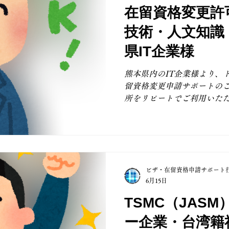
るのか、業務内容や業務量
在留資格変更許
丁寧に示すことも審査におい
技術・人文知識
はスムーズに審査が進み、
資格認定証明書の交付に至り
県IT企業様
熊本市内の弊所クライアン
んでくださり、弊所といた
熊本県内のIT企業様より、
ました。 現在、弊所では、
留資格変更申請サポートのご
熊本進出に伴う複数のサプ
所をリピートでご利用いた
に、在留資格に関するサポ
ます。 技術・人文知識・国
等での専攻科目や実務経験
資格）と従事業務との関連
在留資格変更に際しては、
明する必要があります。 ま
ビザ・在留資格申請サポート
て、雇用の必要性や業務量
6月15日
も、きちんと説明することが
これらの点を踏まえたうえ
TSMC（JAS
グを行い、最適な在留資格
ー企業・台湾籍
スムーズに申請準備が進む