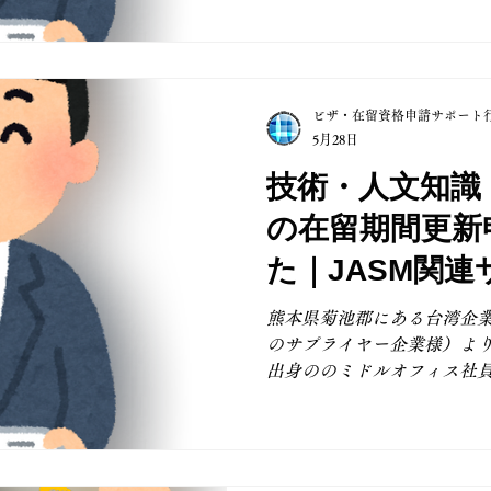
高度な専門性を必要とする
専攻内容や実務経験、保有
関連性が重要となります。 
要となる資料の洗い出し、
ビザ・在留資格申請サポート
や追加資料の対応まで丁寧
5月28日
ーズに審査が進むよう努めて
可されますことを心より願っ
技術・人文知識
は、地元熊本の企業様ならび
の在留期間更新
複数のサプライヤー台湾企
するサポートのご依頼を継
た｜JASM関
また、熊本県外の企業様や
業様（熊本県）
も、オンライン面談やオン
熊本県菊池郡にある台湾企業
ております。 弊所では、エ
のサプライヤー企業様）よ
翻訳、人事・総務・経理な
出身ののミドルオフィス社
社員様の在留資格手続きに
国際業務」ビザに関する在
た。 「在留期間更新申請」
書交付申請」とは審査のポ
本国内での在留活動実績が重