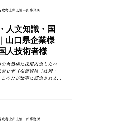
で活躍される外国籍技術者の
行政書士井上慎一郎事務所
続できるよう、引き続き丁寧
まいります。 通訳・翻訳や
ックオフィス業務に従事され
・人文知識・国
技術職の社員様の在留資格手
｜山口県企業様
員様のご家族の帯同に伴う
ついてもサポートしておりま
国人技術者様
きにおける注意点】 在留資格
申請とは異なり、日本国内で
内の企業様に採用内定したベ
注意が必要です。 特に以下
就労ビザ（在留資格「技術・
いて重要視されます。 ・雇
、このたび無事に認定されま
か...
文知識・国際業務」では、大
たは10年以上の実務経験
との関連性が求められます。
験を活かした専門的業務に従
おり、採用企業様におかれま
行政書士井上慎一郎事務所
なポイントとなります。 ま
由で外国人材を必要としてい