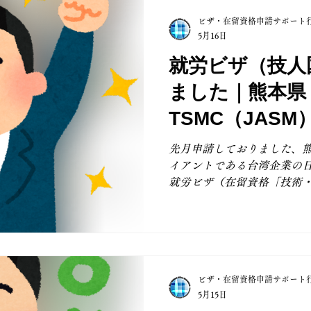
としては、下記のとおりです
ビザ・在留資格申請サポート
であるか ・実際の業務内容
5月16日
文知識・国際業務）に適合し
状況、社会保険加入等、日
就労ビザ（技人
生活しているか ・認定申請
ました｜熊本県
時）の内容と大きな乖離がな
は、納税状況等の確認のた
TSMC（JAS
や納税証明書など、認定申
業様
が必要となります。 さらに
先月申請しておりました、
を適切に説明できる資料を用
イアントである台湾企業の
のため、企業側のご担当者
就労ビザ（在留資格「技術
れ体制やサポート体制の整
が、無事に認定されました。
内でTSMC（JASM）のサ
れている台湾企業の日本法
アの方の招聘ということで
いをさせていただきました。
ビザ・在留資格申請サポート
の提出指示がありましたが
5月15日
り、安心いたしました。 在