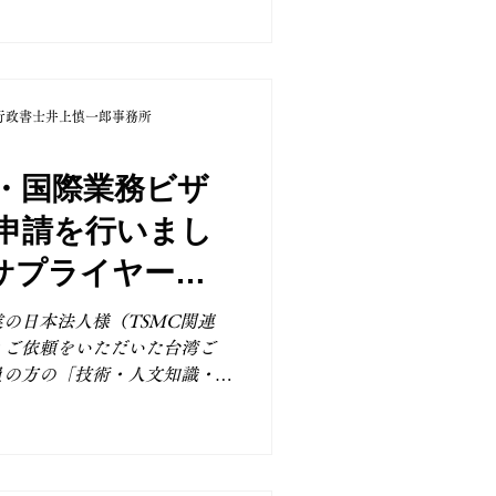
在留資格であり、大学等での
資格と、従事予定の業務との
弊所では、申請にあたって必
状況に応じた説明資料の作成
行政書士井上慎一郎事務所
にサポートし、少しでもスム
おります。 無事に認定が許
ております。 現在、弊所で
・国際業務ビザ
にTSMCの熊本進出に伴う
申請を行いまし
業様を中心に、在留資格に関
続的にいただいております。
連サプライヤー企
遠方のお客様からのご相談に
ライン申請を活用して対応し
の日本法人様（TSMC関連
ンジニア職に限らず、通訳・
りご依頼をいただいた台湾ご
どの事務系職種に従事される
員の方の「技術・人文知識・
も対応しており、ご家族
留期間更新申請を行いまし
では、最初の「在留資格認定
イントが異なり、入国後の日
視されます。 主なポイント