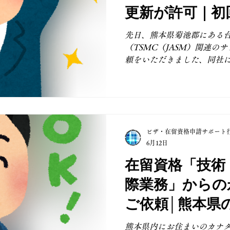
いただきます。 We received a re
更新が許可｜初
Kumamoto Prefecture to suppor
｜熊本県菊池郡
of residence status for a Ger
先日、熊本県菊池郡にある
（TSMC（JASM）関連の
頼をいただきました、同社
企画・管理等ミドルオフィ
「技術・人文知識・国際業
が無事に許可されました。 
が、在留期間が「1年」から
れ、嬉しく思っております。
ビザ・在留資格申請サポート
することは、企業様にとっ
6月12日
上で大きなメリットとなりま
定在留カードの運用が開始
在留資格「技術
のデザインも新しいものへ変
際業務」からの
様は特定在留カードの申出
れた在留カードは新デザイ
ご依頼│熊本県
めて実物を拝見しました。
も新鮮に感じました。 現在
熊本県内にお住まいのカナ