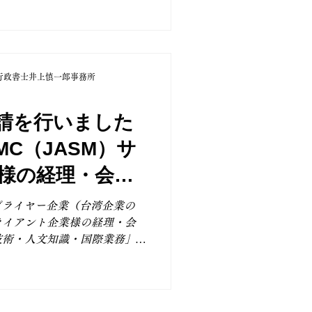
いただきました。 弊所へお
りがとうございます。 「技
ビザでは、大学等での専攻内
、従事予定の業務との関連性
行政書士井上慎一郎事務所
ります。 また、高度な専門
あるため、単純作業への従事
加えて、就労ビザ全般に共通
請を行いました
性、業務量、受入企業の安定
MC（JASM）サ
件についても丁寧に説明する
所では、企業様・社員様それ
様の経理・会計
を通じて、適切な在留資格の
、理由書案の作成まで一貫し
プライヤー企業（台湾企業の
申請につなげてまいります。
ライアント企業様の経理・会
進出に伴い、これまでも複数の
技術・人文知識・国際業務」
り、エンジニア職
行いました。無事に更新が許
おります。 当事務所では、
進出された複数のTSMCサ
的に在留資格申請のご依頼を