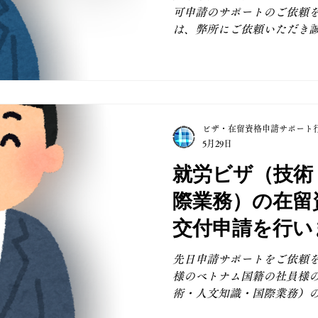
複数のサプライヤー企業様
可申請のサポートのご依頼を
談・ご依頼を継続的にいただ
は、弊所にご依頼いただき
エンジニア職に限らず、通
今回ご依頼いただいたお客
際業務」の在留資格から永
す。 この在留資格をお持ち
合、（高度専門職のポイン
として10年以上の継続した
ビザ・在留資格申請サポート
す。 また、その他の要件に
5月29日
様に、安定した収入や生活
が定める「永住許可に関す
就労ビザ（技術
正な在留状況であることが求
際業務）の在留
permanent residenc
フルサポートのご依頼をい
交付申請を行い
のご案内から役所の各種証
内の企業様への
成、提出、審査期間中の入
先日申請サポートをご依頼
向けてスムーズにお手続き
様のベトナム国籍の社員様
社員様
たします。 弊所では、就労
術・人文知識・国際業務）
申請をはじめとする各種在
請を行いました。 「技術・