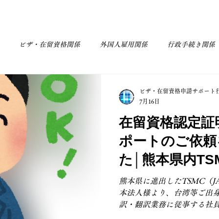
立・定款作成
遺言・相続手続
お客様の声
報酬額一覧
ビザ・在留資格関係
外国人雇用関係
行政手続き関係
その他
会社設立関係
ビザ・在留資格申請サポート
7月16日
在留資格認定証
ポートのご依頼
た│熊本県内TS
プライヤー企業
熊本県に進出したTSMC（J
本法人様より、台湾等ご出
知識・国際業務
訳・翻訳業務に従事する社
（技術・人文知識・国際業