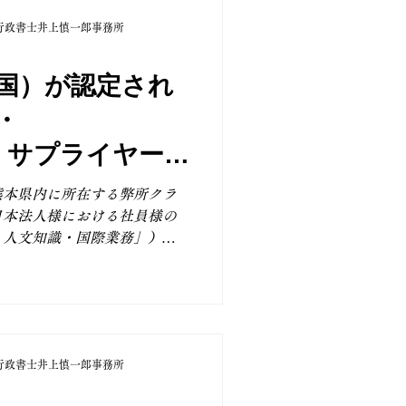
。 ・雇用契約が現在も有効
行政書士井上慎一郎事務所
が在留資格の範囲（技術・人
ているか ・給与水準や納税
本国内において適切に就労、
国）が認定され
時（あるいは前回更新申請
・
いか また、更新申請の際に
めの申請人個人の所得証明書
M）サプライヤー企
請では求められなかった資料
、企業は雇用条件や職務内容
熊本県内に所在する弊所クラ
意することも重要です。 そ
日本法人様における社員様の
様には、外国人社員の受け入
・人文知識・国際業務」）
備に加え、定期的な就
 クライアント様は、熊本県
プライヤーとして事業を展開さ
人様です。今回は、エンジニ
、在留資格認定申請のお手伝
 申請後、入管から追加資料
行政書士井上慎一郎事務所
、対応後、速やかに認定が下
留資格「技術・人文知識・国