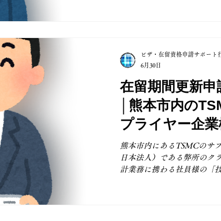
付申請サポートのご依頼を
声がけをいただき、誠にあ
術・人文知識・国際業務」
容や実務経験、保有資格と
ビザ・在留資格申請サポート
が重要な審査ポイントとな
6月30日
性を必要とする在留資格で
は認められていません。 
在留期間更新申
する点として、雇用の必要
│熊本市内のTS
性・継続性、適正な雇用条
ことが求められます。 弊
プライヤー企業
ぞれへの丁寧なヒアリング
業務社員様
ご案内から必要書類の準備
熊本市内にあるTSMCのサ
てサポートし、スムーズな
日本法人）である弊所のク
TSMC（JASM）の熊本
計業務に携わる社員様の「
サプライヤー台湾企業様よ
ビザの在留期間更新申請を
可されることを心より願って
今回の企業様を含め、熊本に
プライヤー企業様より継続