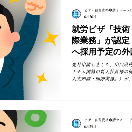
いただいております。日本
ビザ・在留資格申請サポート
皆様が、安心して就労を継
6月26日
かつ的確なサポートに努めて
人事・総務・経理などのバ
就労ビザ「技術
る社員様、エンジニア等の
際業務」が認定
続きにも対応しており、社
「家族滞在」ビザの申請に
へ採用予定の外
す。 【就労ビザの更新手続
の更新申請は、初回の認定
先月申請しました、山口県
の活動実績が重視される点に
トナム国籍の新入社員様の
のようなポイントが審査にお
人文知識・国際業務」）が
用契約が継続されているかどう
した。 在留資格「技術・人
学等で修得した専門知識、ま
と、就労後に従事する業務
さらに、それらの知識・経
事することが前提とされて
ビザ・在留資格申請サポート
しても、適格性の確認が重要
6月25日
た、企業側がどのような理