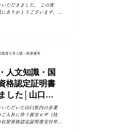
より、在留資格に関するご相
いただきました。 この度
いております。 弊所では、
誠にありがとうございます。
訳・翻訳、人事・総務・経
様は、「技術・人文知識・国
住許可を申請されるケースで
の方が永住許可を申請する場
ト制による特例を除き）原則
日本での居住が求められま
行政書士井上慎一郎事務所
ついても、他の在留資格と同
基盤、納税状況など、法務省
るガイドライン」に沿った適
・人文知識・国
められます。 永住許可申請
資格認定証明書
e（行政書士井上井上慎一郎事務所）
ただきましたので、必要書類
ました│山口県
明書の収集、申請書類の作
内定ベトナム人
管対応まで、永住許可取得に
をいただいた山口県内の企業
が進むよう全力でサポートい
のご入社に伴う就労ビザ（技
ビザ、配偶者ビザ、永住許可
の在留資格認定証明書交付申
留資
人文知識・国際業務」ビザは