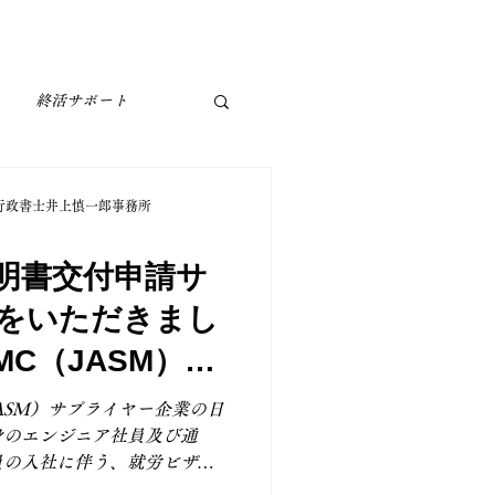
お問い合わせ
もっと見る
終活サポート
行政書士井上慎一郎事務所
明書交付申請サ
をいただきまし
MC（JASM）サ
様（技術・人文
ASM）サプライヤー企業の日
身のエンジニア社員及び通
）
員の入社に伴う、就労ビザ
務）の在留資格認定証明書交