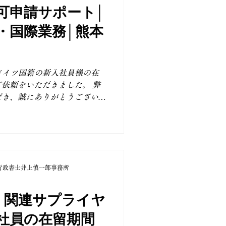
の説明、配置の必要性などを
可申請サポート│
て重要です。 今回は申請後
・国際業務│熊本
想定よりも早く、無事に在留
ました。 ご紹介くださった
ト企業様も認定結果を大変喜
しましても心より安堵いたし
ドイツ国籍の新入社員様の在
地元熊本の企業様やTSMCの
依頼をいただきました。 弊
ライヤー台湾企業様を中心
だき、誠にありがとうござい
ートのご依頼を継続的にい
際業務ビザにおいては、大学
（一定の業務に関しては保有
性が重要です。就労ビザへの
この関連性について丁寧に説
た、就労ビザ全般に共通し
行政書士井上慎一郎事務所
、事業の安定性などについて
求められます。 弊所では、
で、お客様に十分なヒアリン
M）関連サプライヤ
をご案内いたします。また、
社員の在留期間
よう、全力でサポートさせて