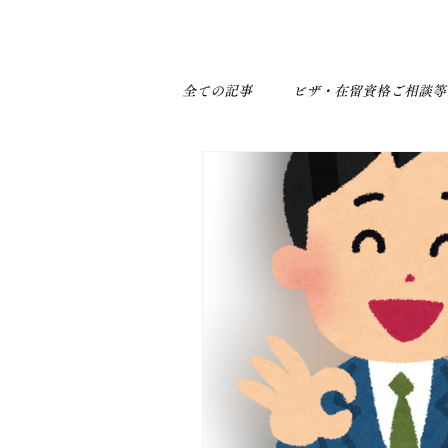
トップページ
事務所案内
VISA
会社設
全ての記事
ビザ・在留資格ご相談等
身近なトラブル
補助金関係