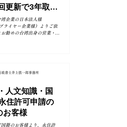
quest from a IT company in
回更新で3年取得
t the application for change
man new emplo
台湾企業の日本法人様
サプライヤー企業様）よりご依
にお勤めの台湾出身の営業・
ス業務に従事する社員様の
務」ビザの在留期間更新申請
今回が初回更新申請でした
「3年」への伸長も認めら
 外国籍社員様の在留が安定
行政書士井上慎一郎事務所
ても安心して組織運営を行う
す。 また、6月14日より特
されるとともに、在留カード
・人文知識・国
更されました。 今回のお客
永住許可申請の
はされていませんが、交付さ
ンとなっており、私自身も初
のお客様
見た目の印象も変わり、とて
、TSMCの熊本進出に伴い、
ダ国籍のお客様より、永住許