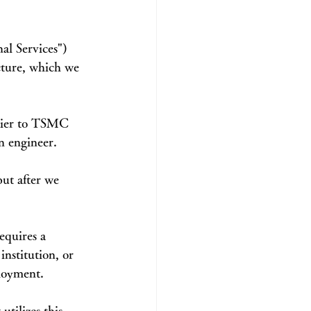
al Services") 
ture, which we 
lier to TSMC 
an engineer.
ut after we 
equires a 
nstitution, or 
ployment.
tilizes this 