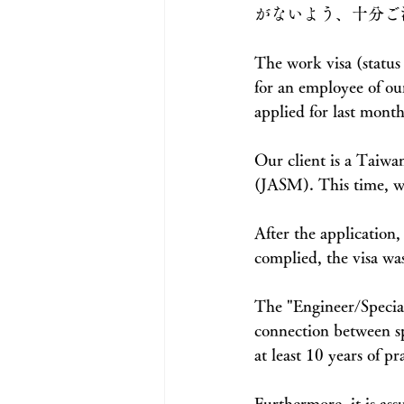
がないよう、十分ご
The work visa (status 
for an employee of o
applied for last month
Our client is a Taiw
(JASM). This time, we 
After the application
complied, the visa wa
The "Engineer/Speciali
connection between sp
at least 10 years of 
Furthermore, it is ass