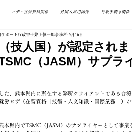
ビザ・在留資格関係
外国人雇用関係
行政手続き関係
請サポート行政書士井上慎一郎事務所
5月16日
その他
会社設立関係
（技人国）が認定されま
TSMC（JASM）サプラ
した、熊本県内に所在する弊所クライアントである台湾
就労ビザ（在留資格「技術・人文知識・国際業務」）が
熊本県内でTSMC（JASM）のサプライヤーとして事業