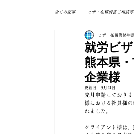
全ての記事
ビザ・在留資格ご相談等
ビザ・在留資格申
身近なトラブル
補助金関係
就労ビザ
熊本県・
企業様
更新日：
5月21日
先月申請しておりま
様における社員様の
れました。
クライアント様は、