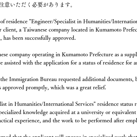
注意いただく必要があります。
of residence "Engineer/Specialist in Humanities/Internation
ur client, a Taiwanese company located in Kumamoto Prefec
, has been successfully approved.
anese company operating in Kumamoto Prefecture as a supp
assisted with the application for a status of residence for 
, the Immigration Bureau requested additional documents, b
s approved promptly, which was a great relief.
st in Humanities/International Services" residence status r
ecialized knowledge acquired at a university or equivalent i
practical experience, and the work to be performed after em
umed that the applicant will engage in specialized work that u