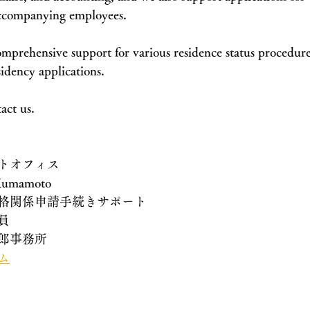
accompanying employees.
omprehensive support for various residence status procedur
sidency applications.
tact us.
トオフィス
 Kumamoto
格関係申請手続きサポート
員
郎事務所
ム