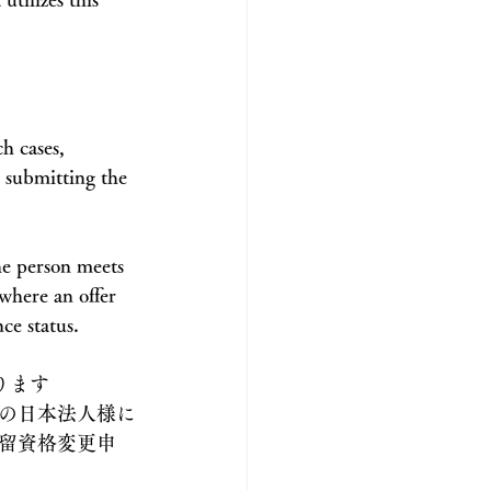
h cases, 
 submitting the 
he person meets 
where an offer 
ce status.
ります
業の日本法人様に
留資格変更申