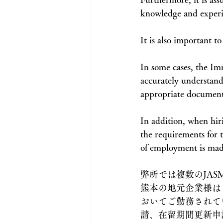
knowledge and experi
It is also important t
In some cases, the Im
accurately understand
appropriate documents
In addition, when hir
the requirements for t
of employment is made
弊所では複数のJA
熊本の地元企業様は
おいてご勤務されて
請、在留期間更新申