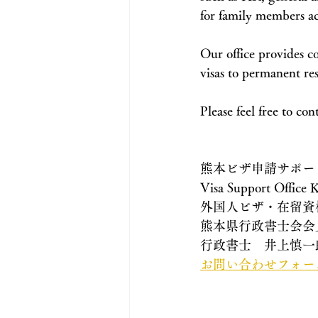
for family members 
Our office provides c
visas to permanent re
Please feel free to con
熊本ビザ申請サポー
Visa Support Office
外国人ビザ・在留資
熊本県行政書士会会
行政書士　井上慎一
お問い合わせフォー