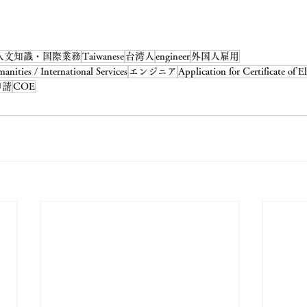
人文知識・国際業務
Taiwanese
台湾人
engineer
外国人雇用
anities / International Services
エンジニア
Application for Certificate of El
申請
COE