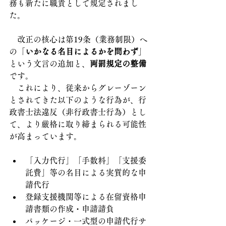
務も新たに職責として規定されまし
た。
　改正の核心は第19条（業務制限）へ
の「
いかなる名目によるかを問わず
」
という文言の追加と、
両罰規定の整備
です。
　これにより、従来からグレーゾーン
とされてきた以下のような行為が、行
政書士法違反（非行政書士行為）とし
て、より厳格に取り締まられる可能性
が高まっています。
「入力代行」「手数料」「支援委
託費」等の名目による実質的な申
請代行
登録支援機関等による在留資格申
請書類の作成・申請請負
パッケージ・一式型の申請代行サ