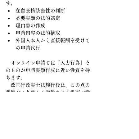
す。
在留資格該当性の判断
必要書類の法的選定
理由書の作成
申請内容の法的構成
外国人本人から直接報酬を受けて
の申請代行
　オンライン申請では「入力行為」そ
のものが申請書類作成に近い性質を持
ちます。
　改正行政書士法施行後は、この点の
業際がより厳しく意識される場面が増
えると考えられます。
６.登録支援機関と行政書士の連携が適
正運用の鍵
　特定技能制度の適正運用には、
支援