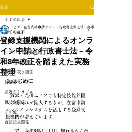
記事
全ての記事
ビザ・在留資格申請サポート行政書士井上慎一郎事務所
全ての記事
5月8日
登録支援機関によるオンラ
ビザ・在留資格ご相談等
イン申請と行政書士法－令
ビザ・在留資格関係
和8年改正を踏まえた実務
外国人雇用関係
整理
行政手続き関係
１.はじめに
終活サポート
身近なトラブル
　熊本・九州エリアでも特定技能外国
補助金関係
人の受入れが拡大するなか、在留申請
オンラインシステムを活用する登録支
その他
援機関が増えています。
会社設立関係
　一方、令和8年1月1日に施行された改