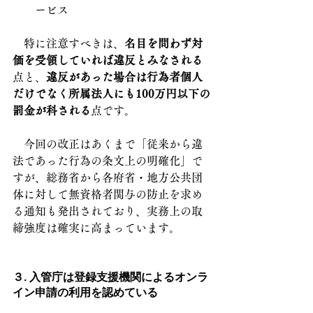
ービス
　特に注意すべきは、
名目を問わず対
価を受領していれば違反とみなされる
点と、
違反があった場合は行為者個人
だけでなく所属法人にも100万円以下の
罰金が科される
点です。
　今回の改正はあくまで「従来から違
法であった行為の条文上の明確化」で
すが、総務省から各府省・地方公共団
体に対して無資格者関与の防止を求め
る通知も発出されており、実務上の取
締強度は確実に高まっています。
３. 入管庁は登録支援機関によるオンラ
イン申請の利用を認めている