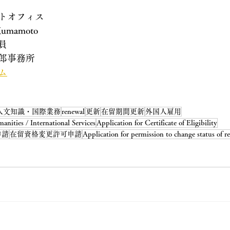
トオフィス
 Kumamoto
員
郎事務所
ム
人文知識・国際業務
renewal
更新
在留期間更新
外国人雇用
anities / International Services
Application for Certificate of Eligibility
申請
在留資格変更許可申請
Application for permission to change status of r