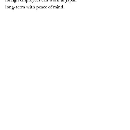
long-term with peace of mind.
弊所では、「就労ビザ」「配偶者ビ
ザ」「永住許可申請」をはじめ、各種
在留資格手続きを幅広くサポートして
おります。
サポートのご依頼をご希望の方は、以
下のお問い合わせフォームよりお気軽
にご連絡ください。
Our office provides a wide range of 
support for various residence status 
procedures, including work visas, spouse 
visas, and permanent residence permit 
applications.
If you would like support, please feel free 
to contact us using the inquiry form 