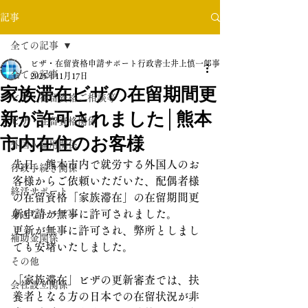
記事
全ての記事
ビザ・在留資格申請サポート行政書士井上慎一郎事務所
全ての記事
2025年11月17日
家族滞在ビザの在留期間更
ビザ・在留資格ご相談等
新が許可されました│熊本
ビザ・在留資格関係
市内在住のお客様
外国人雇用関係
先日、熊本市内で就労する外国人のお
行政手続き関係
客様からご依頼いただいた、配偶者様
終活サポート
の在留資格「家族滞在」の在留期間更
新申請が無事に許可されました。
身近なトラブル
更新が無事に許可され、弊所としまし
補助金関係
ても安堵いたしました。
その他
「家族滞在」ビザの更新審査では、扶
会社設立関係
養者となる方の日本での在留状況が非