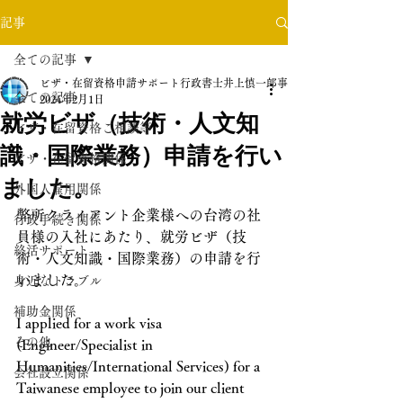
記事
全ての記事
ビザ・在留資格申請サポート行政書士井上慎一郎事務所
全ての記事
2024年2月1日
就労ビザ（技術・人文知
ビザ・在留資格ご相談等
識・国際業務）申請を行い
ビザ・在留資格関係
ました。
外国人雇用関係
弊所クライアント企業様への台湾の社
行政手続き関係
員様の入社にあたり、就労ビザ（技
終活サポート
術・人文知識・国際業務）の申請を行
いました。
身近なトラブル
補助金関係
I applied for a work visa 
その他
(Engineer/Specialist in 
Humanities/International Services) for a 
会社設立関係
Taiwanese employee to join our client 