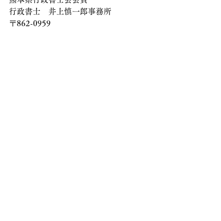
行政書士　井上慎一郎事務所
〒862-0959
熊本県熊本市中央区白山2丁目9-4
TEL: 096-366-8820　090-2964-2844
mail：kmg.inoue@gmail.com
ビザ・在留資格ご相談等
すべて表示
最新記事