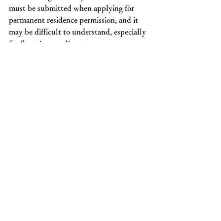
must be submitted when applying for 
permanent residence permission, and it 
may be difficult to understand, especially 
for first-time applicants.
Our office will provide careful support to 
ensure the process goes smoothly, from 
listing the necessary documents and 
guiding you on how to obtain them, to 
accompanying or acting on your behalf as 
necessary.
In addition, for clients who have 
difficulty communicating in Japanese but 
are able to communicate in English, we 
can also provide support in English.
But, currently I am the only person 
handling the consultations and cases I 
can take on, so there is a limit to the 