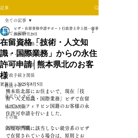
記事
全ての記事
ビザ・在留資格申請サポート行政書士井上慎一郎事務所
全ての記事
2025年7月29日
在留資格「技術・人文知
ビザ・在留資格ご相談等
識・国際業務」からの永住
ビザ・在留資格関係
許可申請│熊本県北のお客
外国人雇用関係
様
行政手続き関係
更新日：
2025年8月5日
終活サポート
熊本県北部にお住まいで、現在「技
身近なトラブル
術・人文知識・国際業務」ビザで在留
しているフィリピン国籍のお客様の永
補助金関係
住許可申請を行いました。
その他
会社設立関係
高度専門職に該当しない就労系のビザ
で在留されている場合は、原則どお