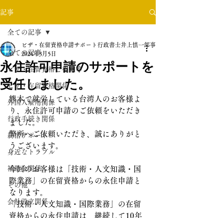
記事
全ての記事
ビザ・在留資格申請サポート行政書士井上慎一郎事務所
全ての記事
2024年3月5日
永住許可申請のサポートを
ビザ・在留資格ご相談等
受任しました。
ビザ・在留資格関係
熊本で就労している台湾人のお客様よ
外国人雇用関係
り、永住許可申請のご依頼をいただき
行政手続き関係
ました。
弊所へご依頼いただき、誠にありがと
終活サポート
うございます。
身近なトラブル
補助金関係
今回のお客様は「技術・人文知識・国
際業務」の在留資格からの永住申請と
その他
なります。
会社設立関係
「技術・人文知識・国際業務」の在留
資格からの永住申請は、継続して10年