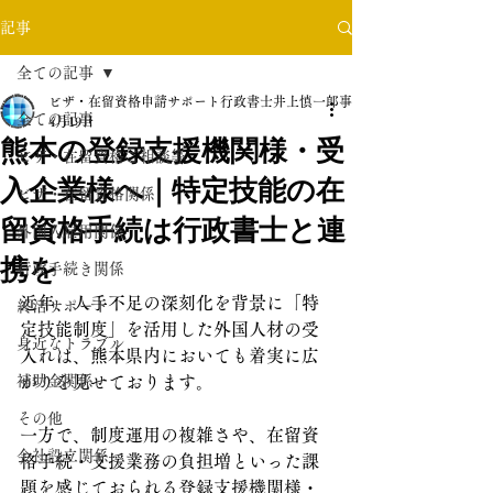
記事
全ての記事
ビザ・在留資格申請サポート行政書士井上慎一郎事務所
全ての記事
4月19日
熊本の登録支援機関様・受
ビザ・在留資格ご相談等
入企業様へ｜特定技能の在
ビザ・在留資格関係
留資格手続は行政書士と連
外国人雇用関係
携を
行政手続き関係
近年、人手不足の深刻化を背景に「特
終活サポート
定技能制度」を活用した外国人材の受
身近なトラブル
入れは、熊本県内においても着実に広
補助金関係
がりを見せております。
その他
一方で、制度運用の複雑さや、在留資
会社設立関係
格手続・支援業務の負担増といった課
題を感じておられる登録支援機関様・