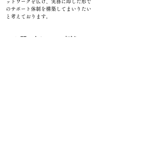
ットワークを広げ、実務に即した形で
のサポート体制を構築してまいりたい
と考えております。
６.お問い合わせ・ご相談につ
いて
特定技能制度は、人手不足の解消に資
する有効な制度である一方、受入れに
あたっては各種基準や手続きを適切に
理解し、確実に対応することが求めら
れます。
特に、支援体制の整備や協議会への加
入など、制度特有の要件も多いため、
事前の準備が重要となります。
また、特定技能の在留資格申請では、