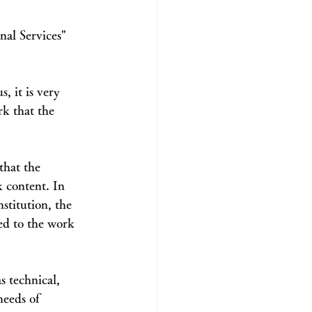
nal Services" 
, it is very 
k that the 
that the 
k content. In 
stitution, the 
ed to the work 
s technical, 
needs of 