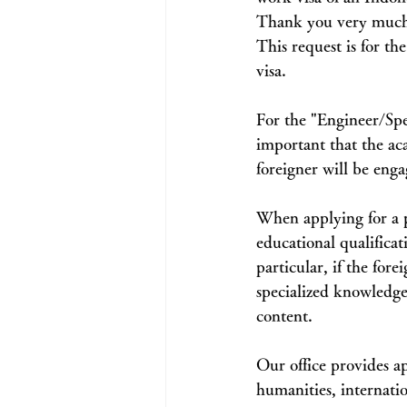
Thank you very much 
This request is for th
visa.
For the "Engineer/Spec
important that the ac
foreigner will be enga
When applying for a po
educational qualificat
particular, if the for
specialized knowledge 
content.
Our office provides ap
humanities, internation