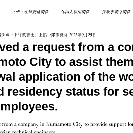
ビザ・在留資格関係
外国人雇用関係
行政手続き関係
請サポート行政書士井上慎一郎事務所
2025年9月25日
その他
会社設立関係
ved a request from a c
oto City to assist them
wal application of the w
d residency status for s
employees.
t from a company in Kumamoto City to provide support for
esian technical engineers.