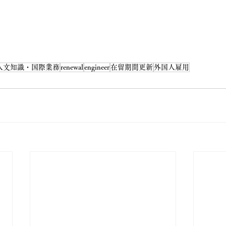
人文知識・国際業務
renewal
engineer
在留期間更新
外国人雇用