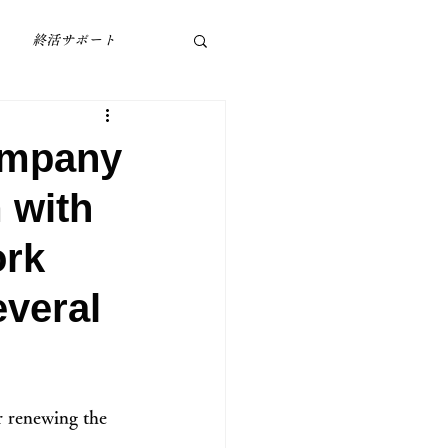
終活サポート
ompany
 with
ork
everal
 renewing the 