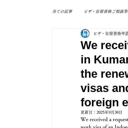
全ての記事
ビザ・在留資格ご相談等
ビザ・在留資格申
身近なトラブル
補助金関係
We recei
in Kumam
the rene
visas an
foreign 
更新日：
2025年9月30日
We received a reques
work visa of an Indon