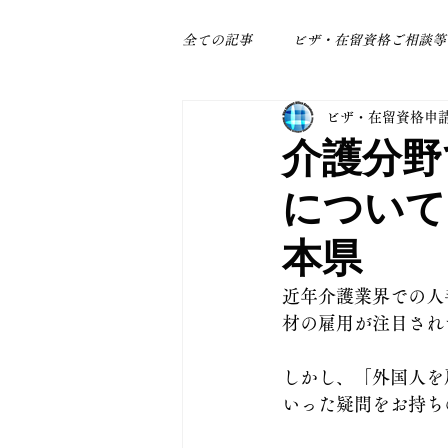
全ての記事
ビザ・在留資格ご相談等
ビザ・在留資格申
身近なトラブル
補助金関係
介護分野
について
本県
近年介護業界での人
材の雇用が注目され
しかし、「外国人を
いった疑問をお持ち